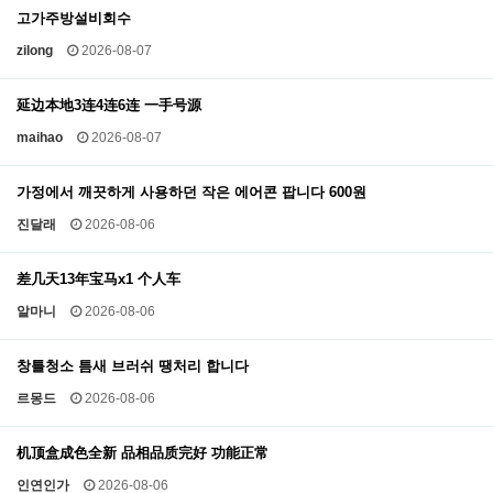
고가주방설비회수
zilong
2026-08-07
延边本地3连4连6连 一手号源
maihao
2026-08-07
가정에서 깨끗하게 사용하던 작은 에어콘 팝니다 600원
진달래
2026-08-06
差几天13年宝马x1 个人车
알마니
2026-08-06
창틀청소 틈새 브러쉬 땡처리 합니다
르몽드
2026-08-06
机顶盒成色全新 品相品质完好 功能正常
인연인가
2026-08-06