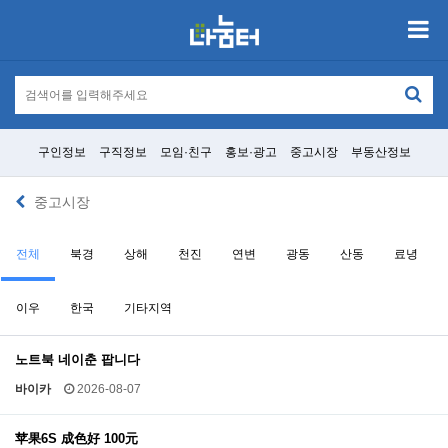
구인정보
구직정보
모임·친구
홍보·광고
중고시장
부동산정보
중고시장
전체
북경
상해
천진
연변
광동
산동
료녕
이우
한국
기타지역
노트북 네이춘 팝니다
바이카
2026-08-07
苹果6S 成色好 100元