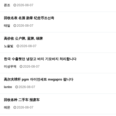
폰조
2026-08-07
回收名表 名酒 勋章 纪念币조선족
태일
2026-08-07
高价收 公户牌, 蓝牌, 绿牌
노을빛
2026-08-07
한국 수출햇던 냉장고 바지 기모바지 처리합니다
미성무역
2026-08-07
高尔夫球杆 pgm 아이언세트 megapro 팝니다
lanbo
2026-08-07
回收各种 二手车 报废车
레몬
2026-08-07