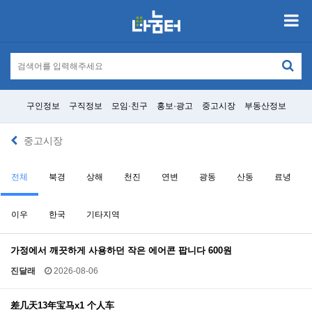
구인정보
구직정보
모임·친구
홍보·광고
중고시장
부동산정보
중고시장
전체
북경
상해
천진
연변
광동
산동
료녕
이우
한국
기타지역
가정에서 깨끗하게 사용하던 작은 에어콘 팝니다 600원
진달래
2026-08-06
差几天13年宝马x1 个人车