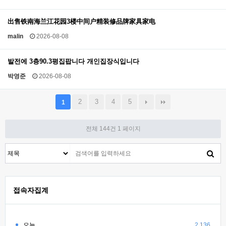
出售铁南海兰江花园3楼中间户精装修品牌家具家电
malin
2026-08-08
발전에 3층90.3평집팝니다 개인집장식입니다
박영준
2026-08-08
2
3
4
5
1
전체 144건
1 페이지
접속자집계
오늘
2,136