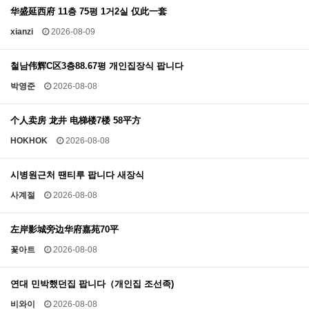
华盛延西府 11층 75평 1거2실 仅此一套
xianzi
2026-08-09
철남伟辉C区3층88.67평 개인집장식 팝니다
박영준
2026-08-08
个人卖房 龙井 电梯楼7楼 58平方
HOKHOK
2026-08-08
시병원근처 땐티루 팝니다 새장식
사계절
2026-08-08
左岸影城旁边华府嘉苑70平
꽃아트
2026-08-08
연대 민박했던집 팝니다（개인집 조선족)
비와이
2026-08-08