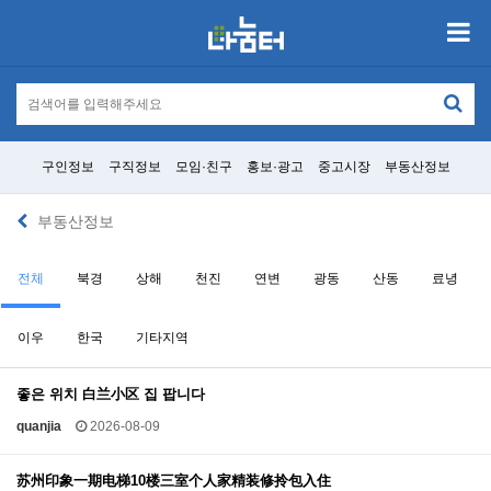
구인정보
구직정보
모임·친구
홍보·광고
중고시장
부동산정보
부동산정보
전체
북경
상해
천진
연변
광동
산동
료녕
이우
한국
기타지역
좋은 위치 白兰小区 집 팝니다
quanjia
2026-08-09
苏州印象一期电梯10楼三室个人家精装修拎包入住