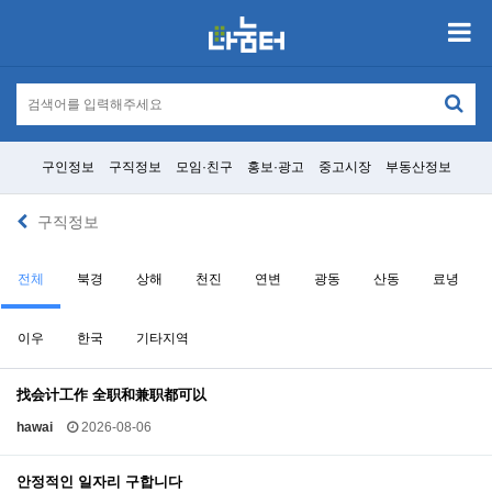
구인정보
구직정보
모임·친구
홍보·광고
중고시장
부동산정보
구직정보
전체
북경
상해
천진
연변
광동
산동
료녕
이우
한국
기타지역
找会计工作 全职和兼职都可以
hawai
2026-08-06
안정적인 일자리 구합니다