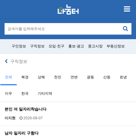
구인정보
구직정보
모임·친구
홍보·광고
중고시장
부동산정보
구직정보
전체
북경
상해
천진
연변
광동
산동
료녕
이우
한국
기타지역
본인 여 일자리착습니다
이지현
2026-08-07
남자 일자리 구함다