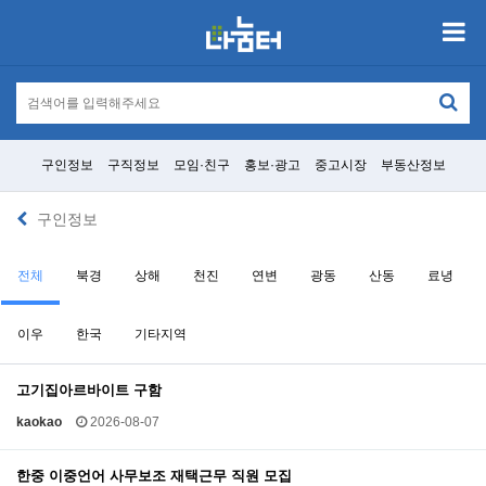
구인정보
구직정보
모임·친구
홍보·광고
중고시장
부동산정보
구인정보
전체
북경
상해
천진
연변
광동
산동
료녕
이우
한국
기타지역
고기집아르바이트 구함
kaokao
2026-08-07
한중 이중언어 사무보조 재택근무 직원 모집