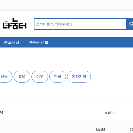
중고시장
부동산정보
산동
료녕
이우
한국
기타지역
목
글쓴이
bin88
2