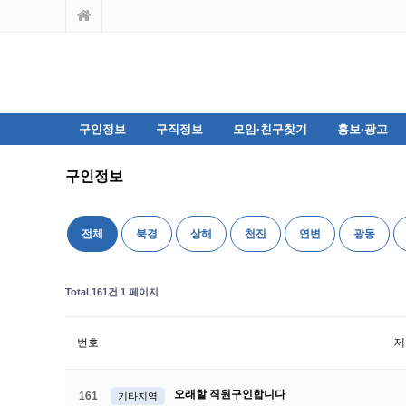
구인정보
구직정보
모임·친구찾기
홍보·광고
구인정보
전체
북경
상해
천진
연변
광동
Total 161건
1 페이지
번호
제
오래할 직원구인합니다
161
기타지역