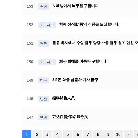
노래방에서 복무원 구합니다
153
연변
함께 성장할 통역 직원을 모집합니다.
152
기타지역
물류 회사에서 수입 업무 담당 수출 업무 협조 인원
151
광동
회사 밥해줄 아줌마 구합니다
150
기타지역
2.5톤 화물 납품차 기사 급구
149
한국
招聘销售人员
148
연변
万达百货招2名服务员
147
연변
2
3
4
5
6
7
8
9
10
1