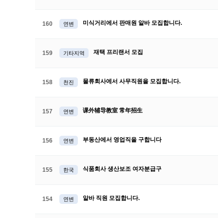
미식거리에서 판매원 알바 모집합니다.
160
연변
재택 프리랜서 모집
159
기타지역
물류회사에서 사무직원을 모집합니다.
158
천진
课外辅导教室 常年招生
157
연변
부동산에서 영업직을 구합니다
156
연변
식품회사 생산보조 여자분급구
155
한국
알바 직원 모집합니다.
154
연변