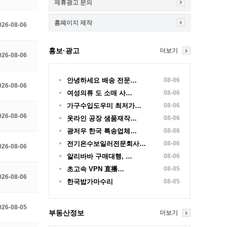
제휴광고 문의
홈페이지 제작
026-08-06
홍보·광고
더보기
026-08-06
안녕하세요 배송 전문…
08-06
026-08-06
여성의류 도 소매 사…
08-06
가구수입도우미 최저가…
08-06
026-08-06
옷라인 공장 샘품재작…
08-06
광저우 한국 특송업체…
08-06
전기온수보일러전문회사…
08-06
026-08-06
알리바바 구매대행, …
08-06
초고속 VPN 直播…
08-05
026-08-06
한국밥가마수리
08-05
026-08-05
부동산정보
더보기