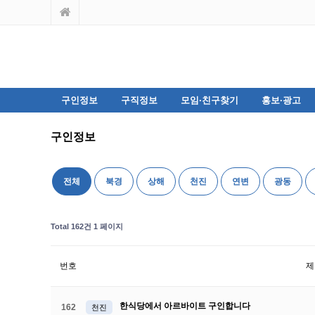
구인정보
구직정보
모임·친구찾기
홍보·광고
구인정보
전체
북경
상해
천진
연변
광동
Total 162건
1 페이지
번호
제
한식당에서 아르바이트 구인합니다
162
천진