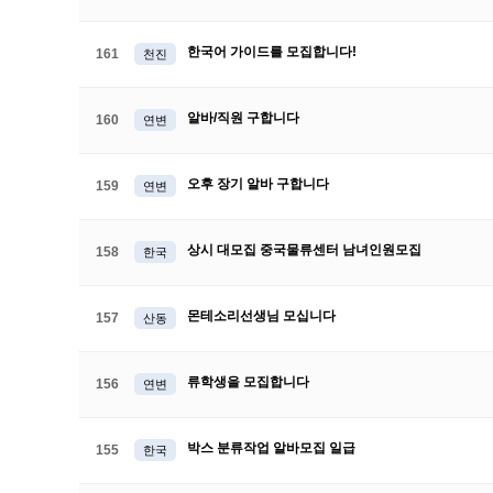
한국어 가이드를 모집합니다!
161
천진
알바/직원 구합니다
160
연변
오후 장기 알바 구합니다
159
연변
상시 대모집 중국물류센터 남녀인원모집
158
한국
몬테소리선생님 모십니다
157
산동
류학생을 모집합니다
156
연변
박스 분류작업 알바모집 일급
155
한국