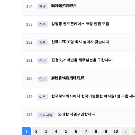
咖啡馆招聘吧台
154
연변
삼정동 핸드폰케이스 코팅 인원 모집
153
한국
한국 LED조명 회사 설계자 찾습니다
152
광동
집청소,저녁밥을 해주실분을 구합니다.
151
연변
麻辣香锅店招聘后厨
150
연변
한국무역회사에서 한국어능통한 여직원1명 구합니
149
이우
오래할 직원구인합니다
148
기타지역
2
3
4
5
6
7
8
9
10
1