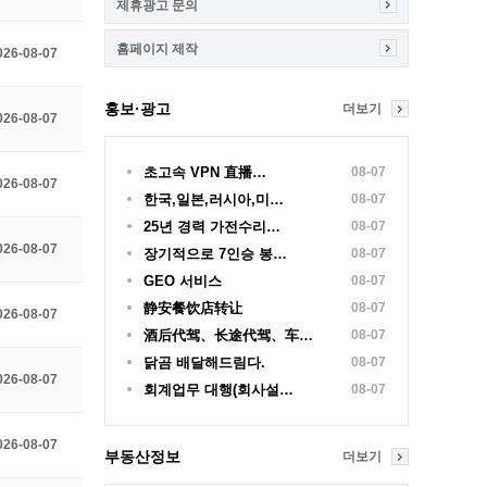
제휴광고 문의
홈페이지 제작
026-08-07
홍보·광고
더보기
026-08-07
초고속 VPN 直播…
08-07
026-08-07
한국,일본,러시아,미…
08-07
25년 경력 가전수리…
08-07
026-08-07
장기적으로 7인승 봉…
08-07
GEO 서비스
08-07
静安餐饮店转让
08-07
026-08-07
酒后代驾、长途代驾、车…
08-07
닭곰 배달해드림다.
08-07
026-08-07
회계업무 대행(회사설…
08-07
026-08-07
부동산정보
더보기