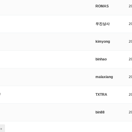
ROMAS
2
우진상사
2
kimyong
2
binhao
2
malaxiang
2
다
TXTRA
2
bin88
2